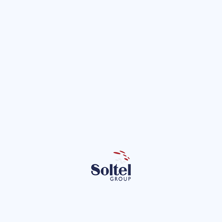
Soltel, patrocina
Málaga, muestra 
Innovación Tecno
El pasado 17 de noviembre, Solt
el compromiso por la innovació
patrocinadores destacados del
Blog