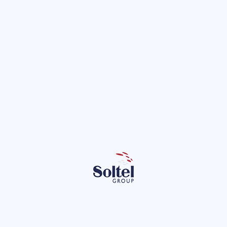
expedien
jurídicos
Una de sus nuevas apuestas es eLEX,
software que supone un salto en el
específico y diferenciador como el d
es SIGA, el sistema integral para la g
para sus asambleas desde hace vari
división, entre otros, el Real Betis 
Alavés o el Real Club Celta de Vigo.
Otro de los verticales en los que Sol
digital, con el que se le presta s